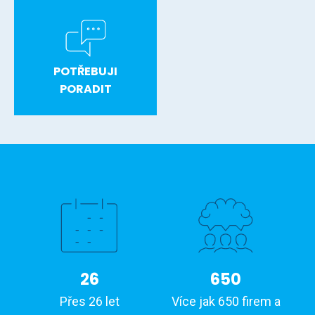
POTŘEBUJI
PORADIT
26
650
Přes 26 let
Více jak 650 firem a