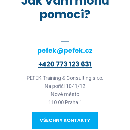
Jak Vám mohu
pomoci?
pefek@pefek.cz
+420 773 123 631
PEFEK Training & Consulting s.r.o.
Na poříčí 1041/12
Nové město
110 00 Praha 1
VŠECHNY KONTAKTY