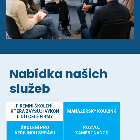
Nabídka našich
služeb
FIREMNÍ ŠKOLENÍ,
KTERÁ ZVYŠUJÍ VÝKON
MANAŽERSKÝ KOUČINK
LIDÍ I CELÉ FIRMY
ŠKOLENÍ PRO
ROZVOJ
VEŘEJNOU SPRÁVU
ZAMĚSTNANCŮ