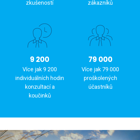
zkušeností
zákazníků
9 200
79 000
Více jak 9 200
Více jak 79 000
individuálních hodin
proškolených
konzultací a
účastníků
koučinků